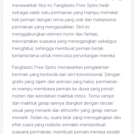
menawarkan fitur ini, Fangtastic Free Spins hadir
sebagai salah satu permainan yang mampu memikat
hati pemain dengan tema yang unik dan mekanisme
permainan yang mengasyikkan. Slot ini
menggabungkan elemen horor dan fantasi,
menciptakan suasana yang menegangkan sekaligus
menghibur, sehingga membuat pemain betah
berlama-lama untuk mencoba peruntungan mereka.
Fangtastic Free Spins menawarkan pengalaman
bermain yang berbeda dari slot konvensional. Dengan
grafis yang tajam dan animasi yang halus, permainan
ini mampu membawa pemain ke dunia yang penuh
misteri dan keindahan makhluk mitos. Tema vampir
dan makhluk gelap lainnya diangkat dengan desain
visual yang menarik dan atmosfer yang gelap namun
menarik. Selain itu, suara latar yang menegangkan dan
efek suara yang realistis semakin memperkuat
suasana permainan, membuat pemain merasa seolah