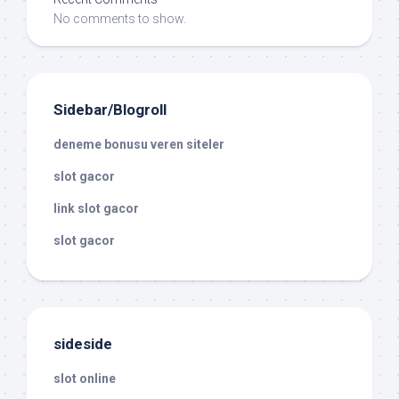
No comments to show.
Sidebar/Blogroll
deneme bonusu veren siteler
slot gacor
link slot gacor
slot gacor
sideside
slot online