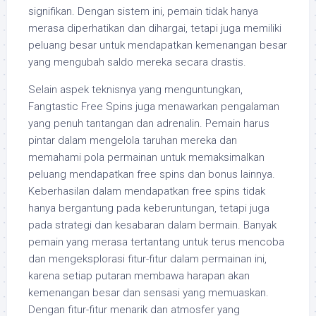
signifikan. Dengan sistem ini, pemain tidak hanya
merasa diperhatikan dan dihargai, tetapi juga memiliki
peluang besar untuk mendapatkan kemenangan besar
yang mengubah saldo mereka secara drastis.
Selain aspek teknisnya yang menguntungkan,
Fangtastic Free Spins juga menawarkan pengalaman
yang penuh tantangan dan adrenalin. Pemain harus
pintar dalam mengelola taruhan mereka dan
memahami pola permainan untuk memaksimalkan
peluang mendapatkan free spins dan bonus lainnya.
Keberhasilan dalam mendapatkan free spins tidak
hanya bergantung pada keberuntungan, tetapi juga
pada strategi dan kesabaran dalam bermain. Banyak
pemain yang merasa tertantang untuk terus mencoba
dan mengeksplorasi fitur-fitur dalam permainan ini,
karena setiap putaran membawa harapan akan
kemenangan besar dan sensasi yang memuaskan.
Dengan fitur-fitur menarik dan atmosfer yang