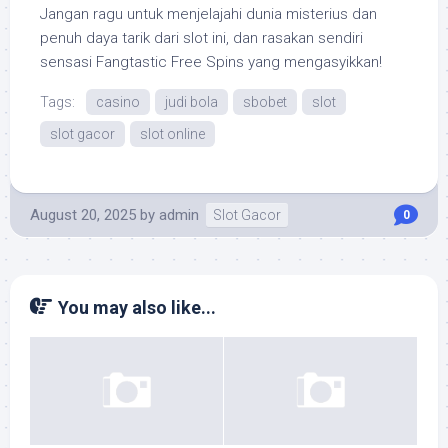
Jangan ragu untuk menjelajahi dunia misterius dan
penuh daya tarik dari slot ini, dan rasakan sendiri
sensasi Fangtastic Free Spins yang mengasyikkan!
Tags:
casino
judi bola
sbobet
slot
slot gacor
slot online
August 20, 2025
by
admin
Slot Gacor
0
You may also like...