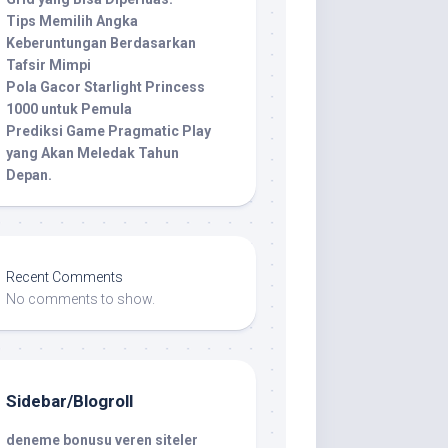
Tips Memilih Angka
Keberuntungan Berdasarkan
Tafsir Mimpi
Pola Gacor Starlight Princess
1000 untuk Pemula
Prediksi Game Pragmatic Play
yang Akan Meledak Tahun
Depan.
Recent Comments
No comments to show.
Sidebar/Blogroll
deneme bonusu veren siteler