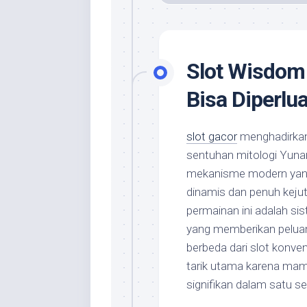
Slot Wisdom 
Bisa Diperlua
slot gacor
menghadirkan
sentuhan mitologi Yunan
mekanisme modern yan
dinamis dan penuh kejut
permainan ini adalah sis
yang memberikan peluan
berbeda dari slot konve
tarik utama karena ma
signifikan dalam satu se