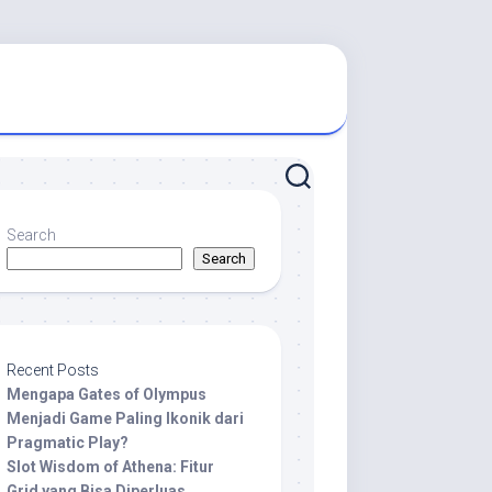
Search
Search
Recent Posts
Mengapa Gates of Olympus
Menjadi Game Paling Ikonik dari
Pragmatic Play?
Slot Wisdom of Athena: Fitur
Grid yang Bisa Diperluas.