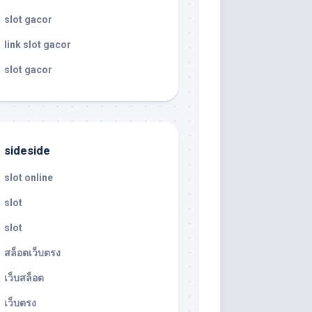
slot gacor
link slot gacor
slot gacor
sideside
slot online
slot
slot
สล็อตเว็บตรง
เว็บสล็อต
เว็บตรง