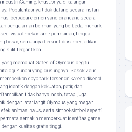
m industri iGaming, khususnya di kalangan
y. Popularitasnya tidak datang secara instan,
inasi berbagai elemen yang dirancang secara
an pengalaman bermain yang berbeda, menarik,
 segi visual, mekanisme permainan, hingga
g besar, semuanya berkontribusi menjadikan
ng sulit tergantikan.
a yang membuat Gates of Olympus begitu
itologi Yunani yang diusungnya. Sosok Zeus
memberikan daya tarik tersendiri karena dikenal
ang identik dengan kekuatan, petir, dan
itampilkan tidak hanya indah, tetapi juga
ik dengan latar langit Olympus yang megah.
efek animasi halus, serta simbol-simbol seperti
n permata semakin memperkuat identitas game
dengan kualitas grafis tinggi.