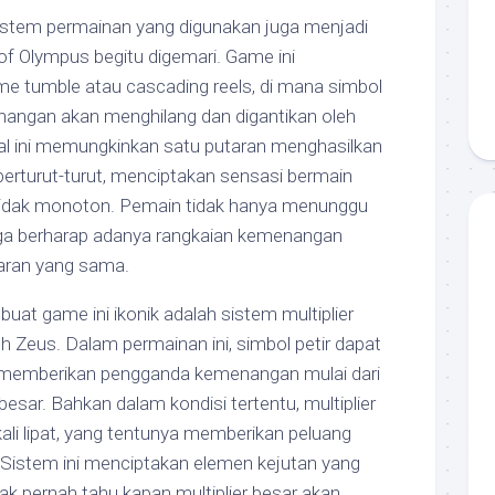
 sistem permainan yang digunakan juga menjadi
f Olympus begitu digemari. Game ini
 tumble atau cascading reels, di mana simbol
ngan akan menghilang dan digantikan oleh
Hal ini memungkinkan satu putaran menghasilkan
rturut-turut, menciptakan sensasi bermain
 tidak monoton. Pemain tidak hanya menunggu
 juga berharap adanya rangkaian kemenangan
taran yang sama.
uat game ini ikonik adalah sistem multiplier
eh Zeus. Dalam permainan ini, simbol petir dapat
 memberikan pengganda kemenangan mulai dari
 besar. Bahkan dalam kondisi tertentu, multiplier
ali lipat, yang tentunya memberikan peluang
 Sistem ini menciptakan elemen kejutan yang
dak pernah tahu kapan multiplier besar akan