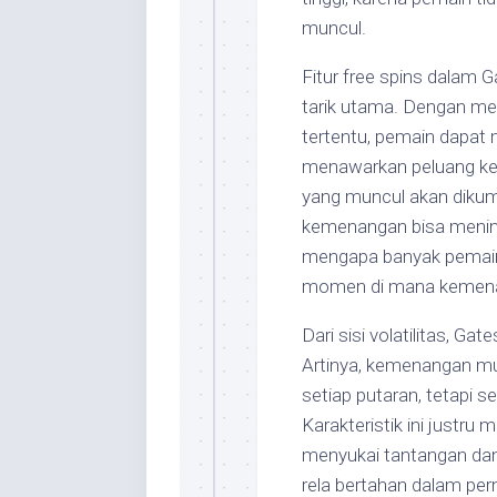
muncul.
Fitur free spins dalam 
tarik utama. Dengan me
tertentu, pemain dapat
menawarkan peluang kem
yang muncul akan dikum
kemenangan bisa meningk
mengapa banyak pemain m
momen di mana kemenan
Dari sisi volatilitas, G
Artinya, kemenangan mu
setiap putaran, tetapi se
Karakteristik ini justru 
menyukai tantangan dan
rela bertahan dalam p