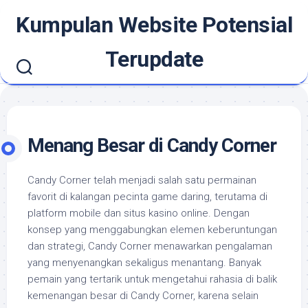
Skip
Kumpulan Website Potensial
to
content
Terupdate
Menang Besar di Candy Corner
Candy Corner telah menjadi salah satu permainan
favorit di kalangan pecinta game daring, terutama di
platform mobile dan situs kasino online. Dengan
konsep yang menggabungkan elemen keberuntungan
dan strategi, Candy Corner menawarkan pengalaman
yang menyenangkan sekaligus menantang. Banyak
pemain yang tertarik untuk mengetahui rahasia di balik
kemenangan besar di Candy Corner, karena selain