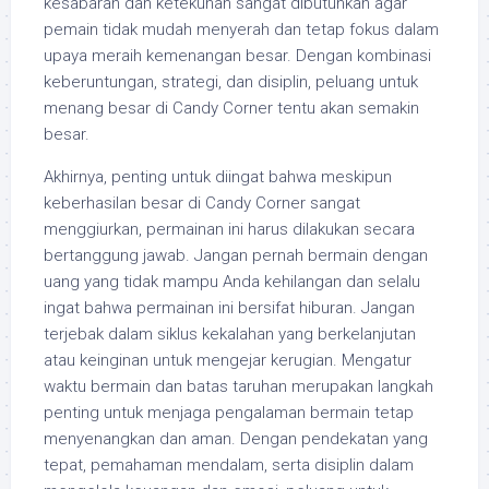
kesabaran dan ketekunan sangat dibutuhkan agar
pemain tidak mudah menyerah dan tetap fokus dalam
upaya meraih kemenangan besar. Dengan kombinasi
keberuntungan, strategi, dan disiplin, peluang untuk
menang besar di Candy Corner tentu akan semakin
besar.
Akhirnya, penting untuk diingat bahwa meskipun
keberhasilan besar di Candy Corner sangat
menggiurkan, permainan ini harus dilakukan secara
bertanggung jawab. Jangan pernah bermain dengan
uang yang tidak mampu Anda kehilangan dan selalu
ingat bahwa permainan ini bersifat hiburan. Jangan
terjebak dalam siklus kekalahan yang berkelanjutan
atau keinginan untuk mengejar kerugian. Mengatur
waktu bermain dan batas taruhan merupakan langkah
penting untuk menjaga pengalaman bermain tetap
menyenangkan dan aman. Dengan pendekatan yang
tepat, pemahaman mendalam, serta disiplin dalam