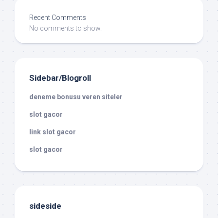
Recent Comments
No comments to show.
Sidebar/Blogroll
deneme bonusu veren siteler
slot gacor
link slot gacor
slot gacor
sideside