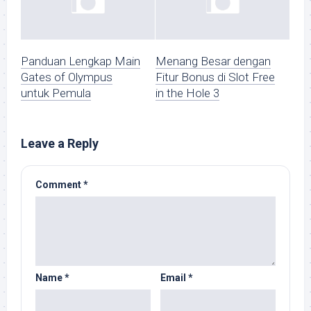
Panduan Lengkap Main
Menang Besar dengan
Gates of Olympus
Fitur Bonus di Slot Free
untuk Pemula
in the Hole 3
Leave a Reply
Comment
*
Name
*
Email
*