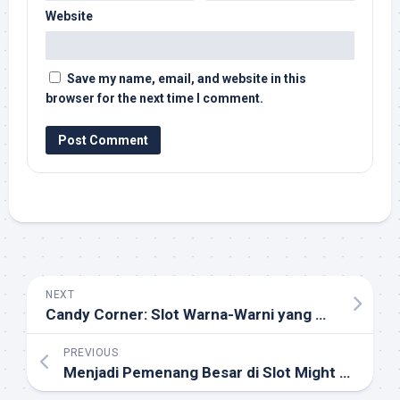
Website
Save my name, email, and website in this
browser for the next time I comment.
NEXT
Candy Corner: Slot Warna-Warni yang Menggoda Hati
PREVIOUS
Menjadi Pemenang Besar di Slot Might of Freya