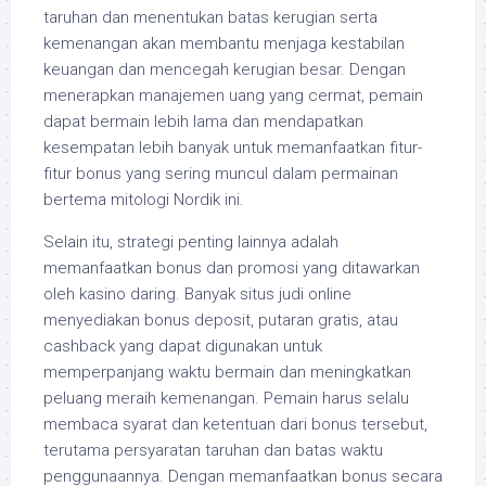
taruhan dan menentukan batas kerugian serta
kemenangan akan membantu menjaga kestabilan
keuangan dan mencegah kerugian besar. Dengan
menerapkan manajemen uang yang cermat, pemain
dapat bermain lebih lama dan mendapatkan
kesempatan lebih banyak untuk memanfaatkan fitur-
fitur bonus yang sering muncul dalam permainan
bertema mitologi Nordik ini.
Selain itu, strategi penting lainnya adalah
memanfaatkan bonus dan promosi yang ditawarkan
oleh kasino daring. Banyak situs judi online
menyediakan bonus deposit, putaran gratis, atau
cashback yang dapat digunakan untuk
memperpanjang waktu bermain dan meningkatkan
peluang meraih kemenangan. Pemain harus selalu
membaca syarat dan ketentuan dari bonus tersebut,
terutama persyaratan taruhan dan batas waktu
penggunaannya. Dengan memanfaatkan bonus secara