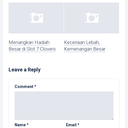
Menangkan Hadiah
Keceriaan Lebah,
Besar di Slot 7 Clovers
Kemenangan Besar
Leave a Reply
Comment
*
Name
*
Email
*