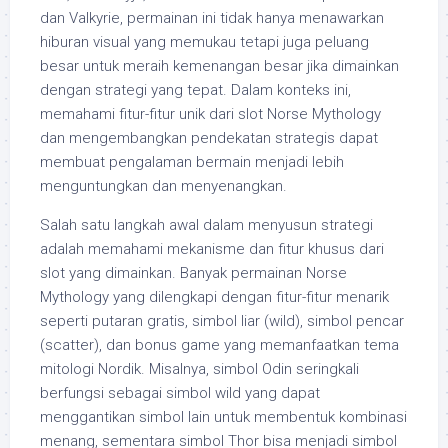
dan Valkyrie, permainan ini tidak hanya menawarkan
hiburan visual yang memukau tetapi juga peluang
besar untuk meraih kemenangan besar jika dimainkan
dengan strategi yang tepat. Dalam konteks ini,
memahami fitur-fitur unik dari slot Norse Mythology
dan mengembangkan pendekatan strategis dapat
membuat pengalaman bermain menjadi lebih
menguntungkan dan menyenangkan.
Salah satu langkah awal dalam menyusun strategi
adalah memahami mekanisme dan fitur khusus dari
slot yang dimainkan. Banyak permainan Norse
Mythology yang dilengkapi dengan fitur-fitur menarik
seperti putaran gratis, simbol liar (wild), simbol pencar
(scatter), dan bonus game yang memanfaatkan tema
mitologi Nordik. Misalnya, simbol Odin seringkali
berfungsi sebagai simbol wild yang dapat
menggantikan simbol lain untuk membentuk kombinasi
menang, sementara simbol Thor bisa menjadi simbol