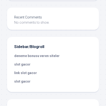
Recent Comments
No comments to show.
Sidebar/Blogroll
deneme bonusu veren siteler
slot gacor
link slot gacor
slot gacor