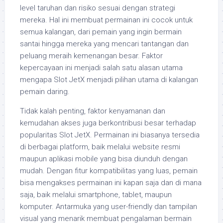
level taruhan dan risiko sesuai dengan strategi
mereka. Hal ini membuat permainan ini cocok untuk
semua kalangan, dari pemain yang ingin bermain
santai hingga mereka yang mencari tantangan dan
peluang meraih kemenangan besar. Faktor
kepercayaan ini menjadi salah satu alasan utama
mengapa Slot JetX menjadi pilihan utama di kalangan
pemain daring.
Tidak kalah penting, faktor kenyamanan dan
kemudahan akses juga berkontribusi besar terhadap
popularitas Slot JetX. Permainan ini biasanya tersedia
di berbagai platform, baik melalui website resmi
maupun aplikasi mobile yang bisa diunduh dengan
mudah. Dengan fitur kompatibilitas yang luas, pemain
bisa mengakses permainan ini kapan saja dan di mana
saja, baik melalui smartphone, tablet, maupun
komputer. Antarmuka yang user-friendly dan tampilan
visual yang menarik membuat pengalaman bermain