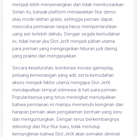
menjadi lebih menyenangkan dan tidak membosankan.
Selain itu, banyak platform menawarkan fitur demo
atau mode latihan gratis, sehingga pemain dapat
mencoba permainan tanpa harus mempertaruhkan
uang asli terlebih dahulu. Dengan segala kemudahan
ini, tidak heran jika Slot JetX menjadi pilihan utama
para pemain yang menginginkan hiburan judi daring
yang praktis dan mengasyikkan.
Secara keseluruhan, kombinasi inovasi gameplay,
peluang kemenangan yang adil, serta kemudahan
akses menjadi faktor utama mengapa Slot JetX
mendapatkan tempat istimewa di hati para pemain.
Popularitasnya yang terus meningkat menunjukkan
bahwa permainan ini mampu memenuhi keinginan dan
harapan pemain akan pengalaman bermain yang seru
dan menguntungkan. Dengan terus berkembangnya
teknologi dan fitur-fitur baru, tidak menutup
kemungkinan bahwa Slot JetX akan semakin diminati