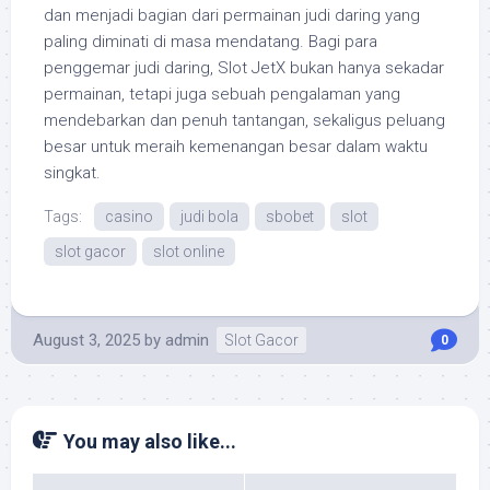
dan menjadi bagian dari permainan judi daring yang
paling diminati di masa mendatang. Bagi para
penggemar judi daring, Slot JetX bukan hanya sekadar
permainan, tetapi juga sebuah pengalaman yang
mendebarkan dan penuh tantangan, sekaligus peluang
besar untuk meraih kemenangan besar dalam waktu
singkat.
Tags:
casino
judi bola
sbobet
slot
slot gacor
slot online
August 3, 2025
by
admin
Slot Gacor
0
You may also like...