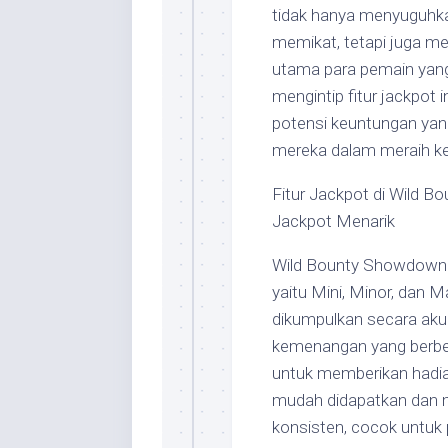
tidak hanya menyuguhk
memikat, tetapi juga me
utama para pemain yan
mengintip fitur jackpo
potensi keuntungan yang
mereka dalam meraih k
Fitur Jackpot di Wild 
Jackpot Menarik
Wild Bounty Showdown m
yaitu Mini, Minor, dan M
dikumpulkan secara aku
kemenangan yang berbed
untuk memberikan hadia
mudah didapatkan dan
konsisten, cocok untuk 