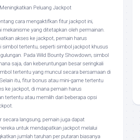
 Meningkatkan Peluang Jackpot
ntang cara mengaktifkan fitur jackpot ini,
 mekanisme yang ditetapkan oleh permainan.
atkan akses ke jackpot, pemain harus
simbol tertentu, seperti simbol jackpot khusus
uh gulungan. Pada Wild Bounty Showdown, simbol
mana saja, dan keberuntungan besar seringkali
simbol tertentu yang muncul secara bersamaan di
Selain itu, fitur bonus atau mini-game tertentu
s ke jackpot, di mana pemain harus
 tertentu atau memilih dari beberapa opsi
ckpot.
ur secara langsung, pemain juga dapat
ereka untuk mendapatkan jackpot melalui
gkatkan jumlah taruhan per putaran biasanya