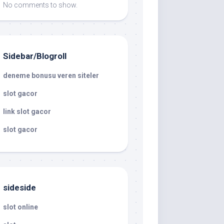
No comments to show.
Sidebar/Blogroll
deneme bonusu veren siteler
slot gacor
link slot gacor
slot gacor
sideside
slot online