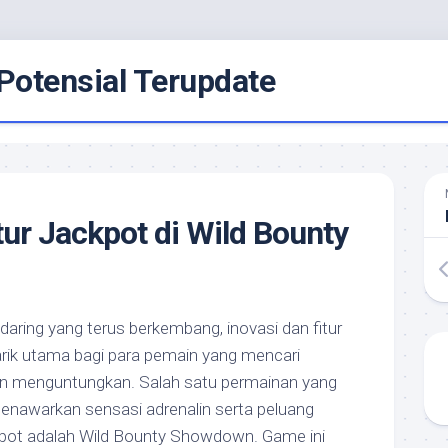
otensial Terupdate
tur Jackpot di Wild Bounty
daring yang terus berkembang, inovasi dan fitur
arik utama bagi para pemain yang mencari
n menguntungkan. Salah satu permainan yang
enawarkan sensasi adrenalin serta peluang
kpot adalah Wild Bounty Showdown. Game ini