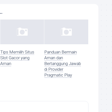
..
Tips Memilih Situs
Panduan Bermain
Slot Gacor yang
Aman dan
Aman
Bertanggung Jawab
di Provider
Pragmatic Play