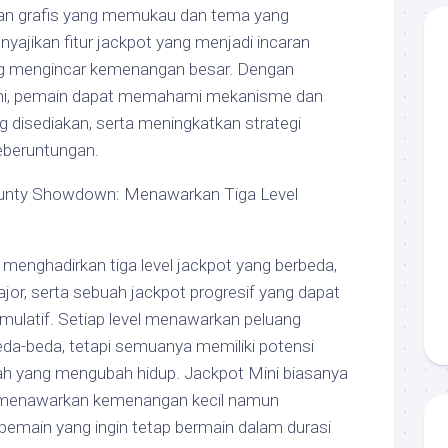
an grafis yang memukau dan tema yang
nyajikan fitur jackpot yang menjadi incaran
g mengincar kemenangan besar. Dengan
t ini, pemain dapat memahami mekanisme dan
 disediakan, serta meningkatkan strategi
eberuntungan.
Bounty Showdown: Menawarkan Tiga Level
enghadirkan tiga level jackpot yang berbeda,
ajor, serta sebuah jackpot progresif yang dapat
mulatif. Setiap level menawarkan peluang
a-beda, tetapi semuanya memiliki potensi
h yang mengubah hidup. Jackpot Mini biasanya
 menawarkan kemenangan kecil namun
pemain yang ingin tetap bermain dalam durasi