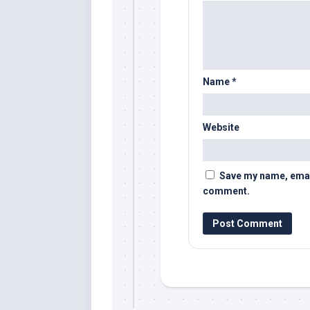
Name
*
Website
Save my name, email,
comment.