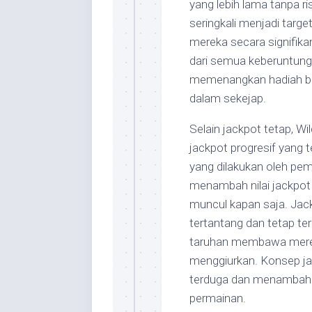
yang lebih lama tanpa ri
seringkali menjadi targ
mereka secara signifika
dari semua keberuntun
memenangkan hadiah b
dalam sekejap.
Selain jackpot tetap, 
jackpot progresif yang 
yang dilakukan oleh pema
menambah nilai jackpot
muncul kapan saja. Jack
tertantang dan tetap te
taruhan membawa mereka
menggiurkan. Konsep jac
terduga dan menambah 
permainan.