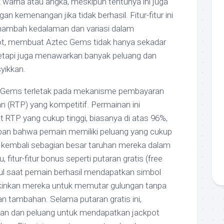
 warna atau angka, meskipun tentunya ini juga
n kemenangan jika tidak berhasil. Fitur-fitur ini
nambah kedalaman dan variasi dalam
ot, membuat Aztec Gems tidak hanya sekadar
etapi juga menawarkan banyak peluang dan
yikkan.
ec Gems terletak pada mekanisme pembayaran
n (RTP) yang kompetitif. Permainan ini
t RTP yang cukup tinggi, biasanya di atas 96%,
an bahwa pemain memiliki peluang yang cukup
 kembali sebagian besar taruhan mereka dalam
u, fitur-fitur bonus seperti putaran gratis (free
cul saat pemain berhasil mendapatkan simbol
kinkan mereka untuk memutar gulungan tanpa
 tambahan. Selama putaran gratis ini,
kan dan peluang untuk mendapatkan jackpot