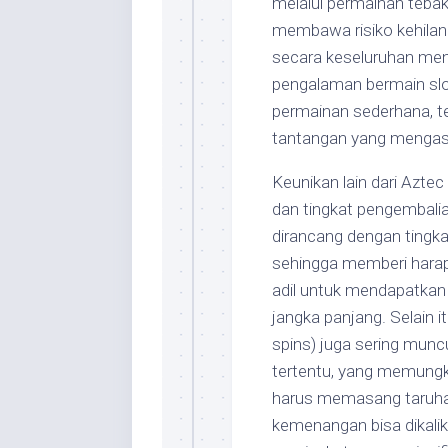
melalui permainan tebak
membawa risiko kehilanga
secara keseluruhan me
pengalaman bermain sl
permainan sederhana, t
tantangan yang mengas
Keunikan lain dari Azt
dan tingkat pengembalia
dirancang dengan tingka
sehingga memberi harap
adil untuk mendapatkan
jangka panjang. Selain it
spins) juga sering mun
tertentu, yang memung
harus memasang taruhan
kemenangan bisa dikali