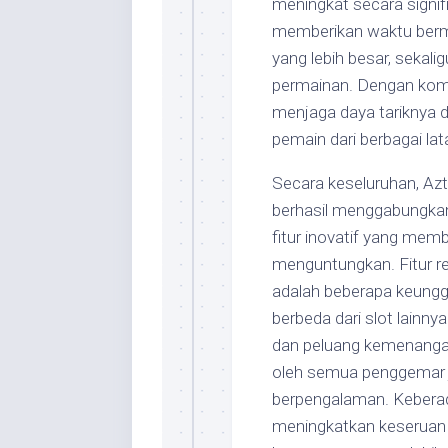
meningkat secara signif
memberikan waktu berm
yang lebih besar, sekal
permainan. Dengan kombi
menjaga daya tariknya di
pemain dari berbagai lat
Secara keseluruhan, Az
berhasil menggabungkan
fitur inovatif yang me
menguntungkan. Fitur res
adalah beberapa keung
berbeda dari slot lainny
dan peluang kemenanga
oleh semua penggemar j
berpengalaman. Keberadaa
meningkatkan keseruan 