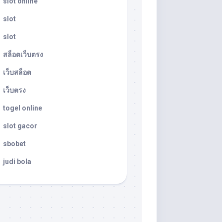
slot online
slot
slot
สล็อตเว็บตรง
เว็บสล็อต
เว็บตรง
togel online
slot gacor
sbobet
judi bola