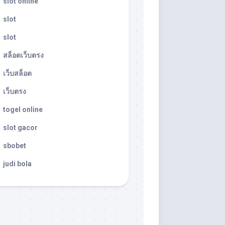
slot online
slot
slot
สล็อตเว็บตรง
เว็บสล็อต
เว็บตรง
togel online
slot gacor
sbobet
judi bola