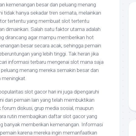
kan kemenangan besar dan peluang menang
ni tidak hanya sekadar tren semata, melainkan
ktor tertentu yang membuat slot tertentu
an dimainkan. Salah satu faktor utama adalah
ang dirancang agar mampu memberikan hot
menangan besar secara acak, sehingga pemain
runtungan yang lebih tinggi. Tak heran jika
ari informasi terbaru mengenai slot mana saja
r peluang menang mereka semakin besar dan
 meningkat.
popularitas slot gacor hari ini juga dipengaruhi
ni dari pemain lain yang telah membuktikan
 forum diskusi, grup media sosial, maupun
ra rutin membagikan daftar slot gacor yang
ing banyak memberikan kemenangan. Informasi
gi pemain karena mereka ingin memanfaatkan