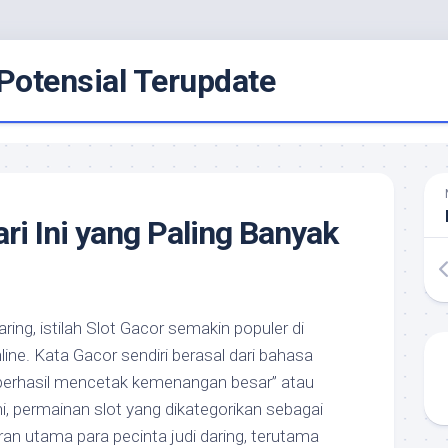
otensial Terupdate
ri Ini yang Paling Banyak
ring, istilah Slot Gacor semakin populer di
ine. Kata Gacor sendiri berasal dari bahasa
 “berhasil mencetak kemenangan besar” atau
i, permainan slot yang dikategorikan sebagai
ran utama para pecinta judi daring, terutama