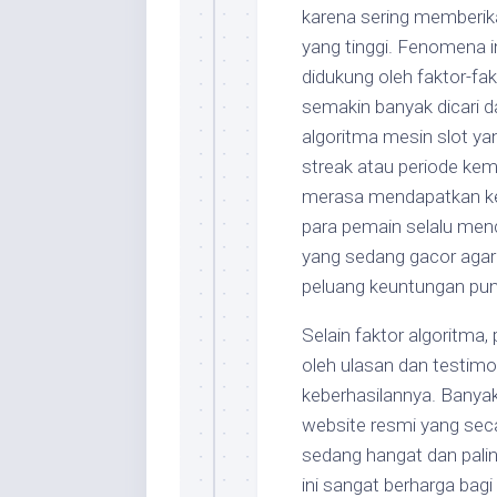
karena sering memberi
yang tinggi. Fenomena i
didukung oleh faktor-fa
semakin banyak dicari d
algoritma mesin slot y
streak atau periode ke
merasa mendapatkan kebe
para pemain selalu menc
yang sedang gacor aga
peluang keuntungan pun
Selain faktor algoritma, 
oleh ulasan dan testimo
keberhasilannya. Banyak
website resmi yang seca
sedang hangat dan pal
ini sangat berharga ba