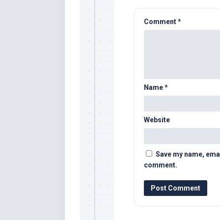
Comment
*
Name
*
Website
Save my name, email,
comment.