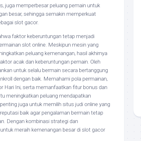
sus, juga memperbesar peluang pemain untuk
an besar, sehingga semakin memperkuat
ebagai slot gacor.
bahwa faktor keberuntungan tetap menjadi
rmainan slot online. Meskipun mesin yang
ingkatkan peluang kemenangan, hasil akhirnya
faktor acak dan keberuntungan pemain. Oleh
rankan untuk selalu bermain secara bertanggung
nkroll dengan baik. Memahami pola permainan,
or Hari Ini, serta memanfaatkan fitur bonus dan
tu meningkatkan peluang mendapatkan
penting juga untuk memilih situs judi online yang
 reputasi baik agar pengalaman bermain tetap
. Dengan kombinasi strategi dan
 untuk meraih kemenangan besar di slot gacor