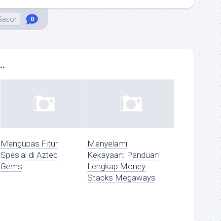
Gacor
0
..
Mengupas Fitur
Menyelami
Spesial di Aztec
Kekayaan: Panduan
Gems
Lengkap Money
Stacks Megaways