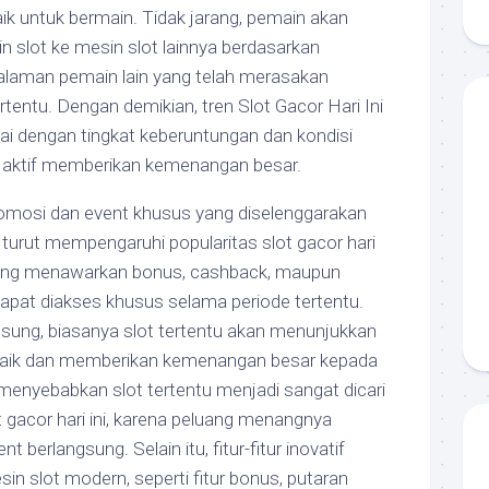
ik untuk bermain. Tidak jarang, pemain akan
n slot ke mesin slot lainnya berdasarkan
laman pemain lain yang telah merasakan
rtentu. Dengan demikian, tren Slot Gacor Hari Ini
ai dengan tingkat keberuntungan dan kondisi
 aktif memberikan kemenangan besar.
 promosi dan event khusus yang diselenggarakan
e turut mempengaruhi popularitas slot gacor hari
daring menawarkan bonus, cashback, maupun
dapat diakses khusus selama periode tertentu.
gsung, biasanya slot tertentu akan menunjukkan
baik dan memberikan kemenangan besar kepada
 menyebabkan slot tertentu menjadi sangat dicari
t gacor hari ini, karena peluang menangnya
t berlangsung. Selain itu, fitur-fitur inovatif
in slot modern, seperti fitur bonus, putaran